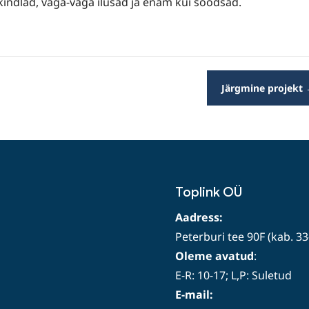
indlad, väga-väga ilusad ja enam kui soodsad.
Järgmine projekt
Toplink OÜ
Aadress:
Peterburi tee 90F (kab. 33
Oleme avatud
:
E-R: 10-17; L,P: Suletud
E-mail: