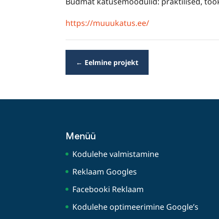
Budmat katusemoodulid: praktilised, töök
https://muuukatus.ee/
←
Eelmine projekt
Menüü
Kodulehe valmistamine
Reklaam Googles
Facebooki Reklaam
Kodulehe optimeerimine Google’s