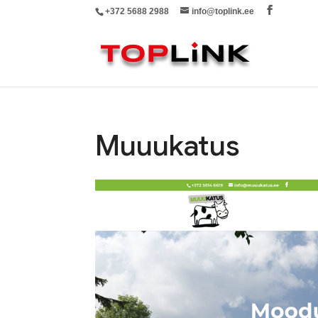
+372 5688 2988
info@toplink.ee
Muuukatus