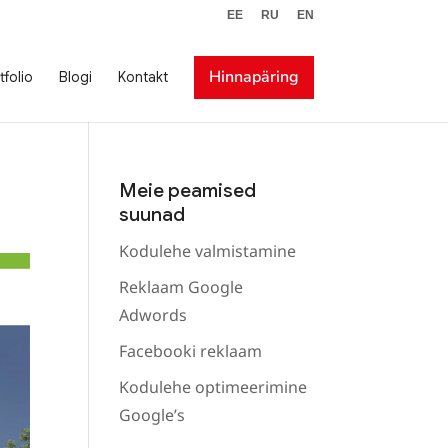
EE
RU
EN
Hinnapäring
tfolio
Blogi
Kontakt
Meie peamised
suunad
Kodulehe valmistamine
Reklaam Google
Adwords
Facebooki reklaam
Kodulehe optimeerimine
Google’s