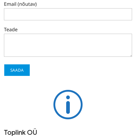
Email (nõutav)
Teade
p
Toplink OÜ