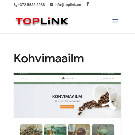
+372 5688 2988
info@toplink.ee
Kohvimaailm