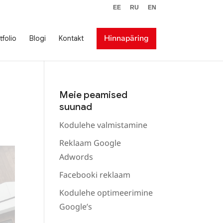
EE
RU
EN
Hinnapäring
tfolio
Blogi
Kontakt
Meie peamised
suunad
Kodulehe valmistamine
Reklaam Google
Adwords
Facebooki reklaam
Kodulehe optimeerimine
Google’s