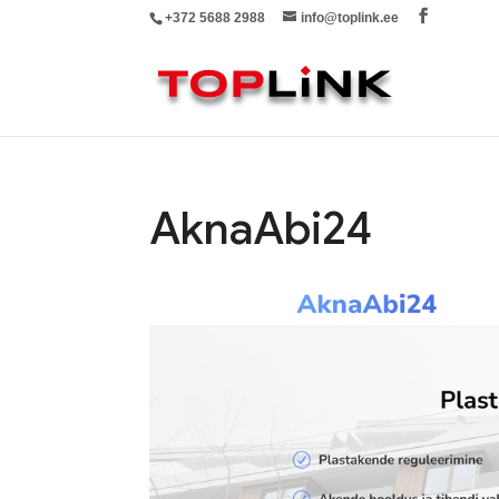
+372 5688 2988
info@toplink.ee
AknaAbi24