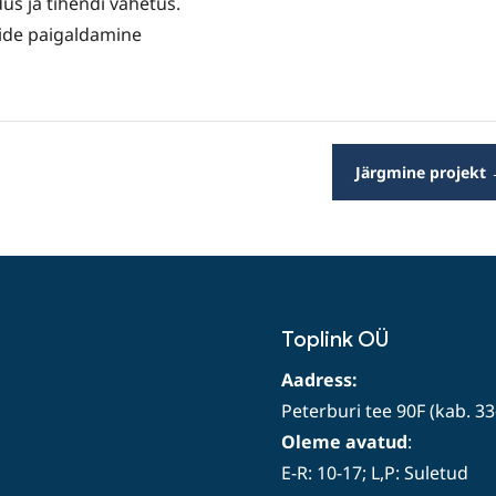
s ja tihendi vahetus.
pide paigaldamine
Järgmine projekt
Toplink OÜ
Aadress:
Peterburi tee 90F (kab. 33
Oleme avatud
:
E-R: 10-17; L,P: Suletud