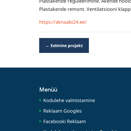
Plastakende reguleerimine. Akende hooldu
Plastakende remont. Ventilatsiooni klap
https://aknaabi24.ee/
←
Eelmine projekt
Menüü
Kodulehe valmistamine
Reklaam Googles
Facebooki Reklaam