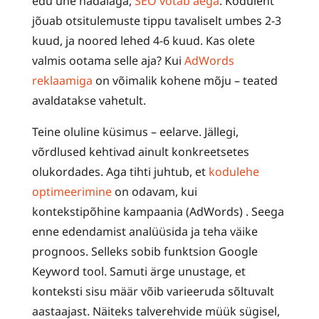
edu ühe nädalaga,
SEO võtab aega
. Koduleht
jõuab otsitulemuste tippu tavaliselt umbes 2-3
kuud, ja noored lehed 4-6 kuud. Kas olete
valmis ootama selle aja? Kui
AdWords
reklaamiga
on võimalik kohene mõju – teated
avaldatakse vahetult.
Teine oluline küsimus – eelarve. Jällegi,
võrdlused kehtivad ainult konkreetsetes
olukordades. Aga tihti juhtub, et
kodulehe
optimeerimine
on odavam, kui
kontekstipõhine kampaania (AdWords) . Seega
enne edendamist analüüsida ja teha väike
prognoos. Selleks sobib funktsion Google
Keyword tool. Samuti ärge unustage, et
konteksti sisu määr võib varieeruda sõltuvalt
aastaajast. Näiteks talverehvide müük sügisel,