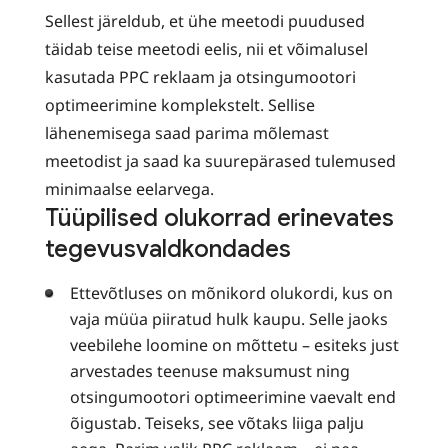
Sellest järeldub, et ühe meetodi puudused
täidab teise meetodi eelis, nii et võimalusel
kasutada PPC reklaam ja otsingumootori
optimeerimine komplekstelt. Sellise
lähenemisega saad parima mõlemast
meetodist ja saad ka suurepärased tulemused
minimaalse eelarvega.
Tüüpilised olukorrad erinevates
tegevusvaldkondades
Ettevõtluses on mõnikord olukordi, kus on
vaja müüa piiratud hulk kaupu. Selle jaoks
veebilehe loomine on mõttetu – esiteks just
arvestades teenuse maksumust ning
otsingumootori optimeerimine vaevalt end
õigustab. Teiseks, see võtaks liiga palju