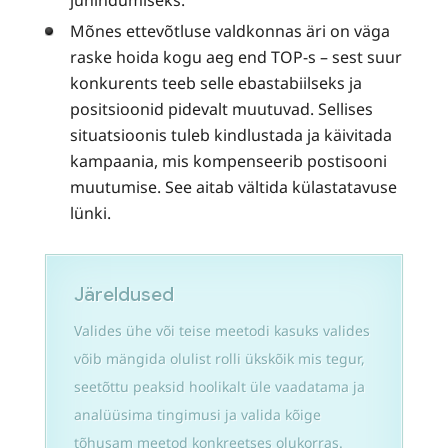
juhindumiseks.
Mõnes ettevõtluse valdkonnas äri on väga
raske hoida kogu aeg end TOP-s – sest suur
konkurents teeb selle ebastabiilseks ja
positsioonid pidevalt muutuvad. Sellises
situatsioonis tuleb kindlustada ja käivitada
kampaania, mis kompenseerib postisooni
muutumise. See aitab vältida külastatavuse
lünki.
Järeldused
Valides ühe või teise meetodi kasuks valides
võib mängida olulist rolli ükskõik mis tegur,
seetõttu peaksid hoolikalt üle vaadatama ja
analüüsima tingimusi ja valida kõige
tõhusam meetod konkreetses olukorras.