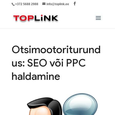
+372 5688 2988
info@toplink.ee
Otsimootoriturund
us: SEO või PPC
haldamine