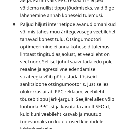
aega. Parim valik PPC reklaam – ei pea
võitlema nullist tippu jõudmiseks, vaid õige
lähenemine annab koheseid tulemusi.
Paljud hiljuti internetipoe avanud omanikud
või mis tahes muu äritegevusega veebilehel
tahavad kohest tulu. Otsingumootori
optimeerimine ei anna koheseid tulemusi
lihtsast tingitud asjaolust, et veebileht on
veel noor. Sellisel juhul saavutada edu pole
reaalne ja agressiivne edendamise
strateegia võib põhjustada tõsiseid
sanktsioone otsingumootoris. Just selles
olukorras aitab PPC reklaam, veebileht
tõuseb tippu järk-järgult. Seejärel alles võib
loobuda PPC -st ja kasutada ainult SEO-d,
kuid kuni veebileht kasvab ja muutub
tugevamaks on kuulutused klientidele