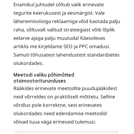
Enamikul juhtudel sõltub valik erinevate
tegurite keerukusest ja eesmärgist. Vale
lähenemisviisiga reklaamiga võid kaotada palju
raha, sõltuvalt valitud strateegiast võib lõplik
eelarve ajaga palju muutuda! Käesolevas
artiklis me kirjeldame
SEO
ja
PPC
omadusi.
Samuti tõhusatest lahendustest standardsetes
olukordades.
Meetodi valiku põhimõtted
otsimootoriturunduses
Rääkides erinevate meetodite puudujääkidest
neid võrreldes on praktiliselt mõttetu. Selline
võrdlus pole korrektne, sest erinevates
olukordades need edendamise meetodid
võivad tuua väga erinevaid tulemusi.