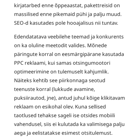
kirjatarbed enne õppeaastat, pakettreisid on
massilised enne pikemaid pühi ja palju muud.
SEO-d kasutades pole hooajalisus nii tuntav.
Edendatatava veebilehe teemad ja konkurents
on ka oluline meetodit valides. Mõnede
päringute korral on eesmärgipärane kasutada
PPC reklaami, kui samas otsingumootori
optimeerimine on tulemuselt kahjumlik.
Näiteks kehtib see piirkonnaga seotud
teenuste korral (lukkude avamine,
puksiirautod, jne), antud juhul kõige klikitavam
reklaam on esikohal olev. Kuna sellised
taotlused tehakse sageli ise otsides mobiili
vahendusel, siis ei kulutada ka valimisega palju
aega ja eelistatakse esimest otsitulemust.