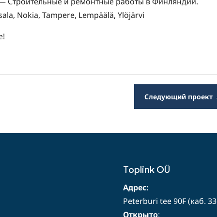
 — Строительные и ремонтные работы в Финляндии.
la, Nokia, Tampere, Lempäälä, Ylöjärvi
е!
Следующий проект
Toplink OÜ
Адрес:
Peterburi tee 90F (каб. 33
Открыто
: