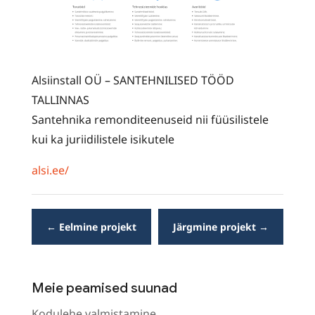
Alsiinstall OÜ – SANTEHNILISED TÖÖD
TALLINNAS
Santehnika remonditeenuseid nii füüsilistele
kui ka juriidilistele isikutele
alsi.ee/
←
Eelmine projekt
Järgmine projekt
→
Meie peamised suunad
Kodulehe valmistamine